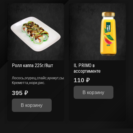
Ролл каппа 225г/8шт
IL PRIMO в
ассортименте
Лосось,огурец,спайс,кунжут,сыр
110
₽
Креметта,нори,рис.
395
₽
В корзину
В корзину