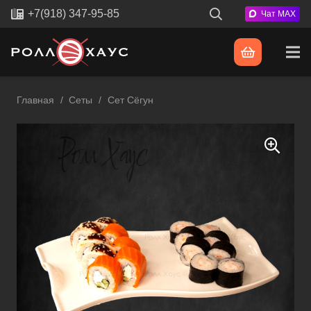
+7(918) 347-95-85
Чат MAX
Главная
/
Сеты
/
Сет Сёгун