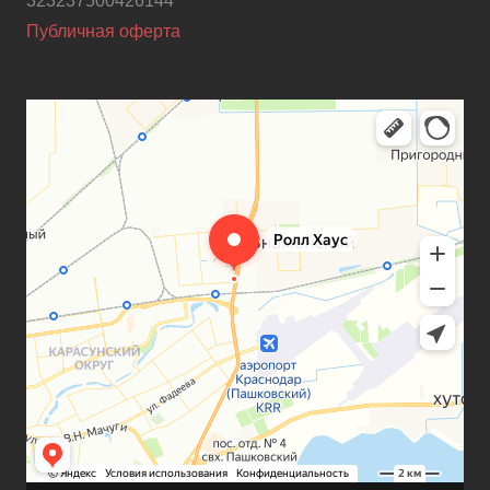
323237500426144
Публичная оферта