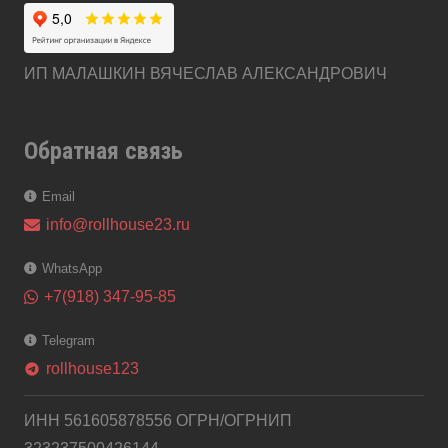
ИП МАЛАШКИН ВЯЧЕСЛАВ АЛЕКСАНДРОВИЧ
Обратная связь
Email
info@rollhouse23.ru
WhatsApp
+7(918) 347-95-85
Telegram
rollhouse123
telegram
ИНН 561605878556 ОГРН/ОГРНИП