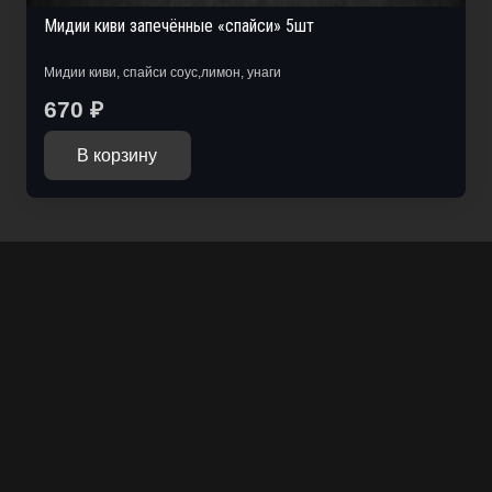
Мидии киви запечённые «спайси» 5шт
Мидии киви, спайси соус,лимон, унаги
670
₽
В корзину