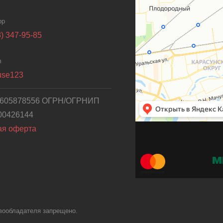
pp
) 347-95-85
m
ouse123
605878556 ОГРН/ОГРНИП
00426144
ая оферта
вообладателя запрещено.