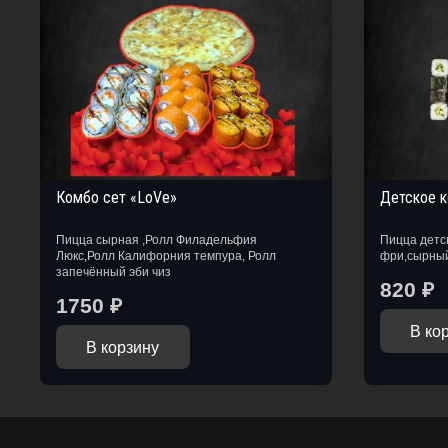
Комбо сет «LoVe»
Детское к
Пицца сырная ,Ролл Филадельфия
Пицца детс
Люкс,Ролл Калифорния темпура, Ролл
фри,сырный 
запечённый эби чиз
820
₽
1750
₽
В ко
В корзину