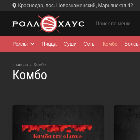
Краснодар, пос. Новознаменский, Марьянская 42
Роллы
Пицца
Суши
Сеты
Комбо
Болсы
Главная
/
Комбо
Комбо