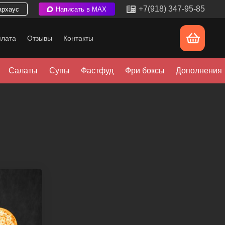
+7(918) 347-95-85
архаус
Написать в MAX
плата
Отзывы
Контакты
Салаты
Супы
Фастфуд
Фри боксы
Дополнения