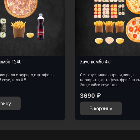
омбо 1240г
Хаус комбо 4кг
кая,ролл с огурцом,картофель
Сет хаус,пицца сырная,пицца
соус, кола 0.5.
маргарита,картофель фри 3шт,с
2шт,спайси соус 1шт.
3690
₽
рзину
В корзину