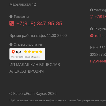
Марьянская 42
WhatsA
+7(918
Телефоны:
+7(918) 347-95-85
Telegra
Время работы кафе: 11:00-22:00
rollh
telegram
Отзывы о компании
ИНН 561
3232375
Публичн
ИП МАЛАШКИН ВЯЧЕСЛАВ
АЛЕКСАНДРОВИЧ
© Кафе «Ролл Хаус», 2026
Публикация/копирование информация с сайта без разрешения пра