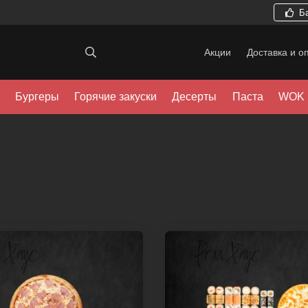
Б
Акции
Доставка и о
Бургеры
Горячие закуски
Десерты
Паста
WOK