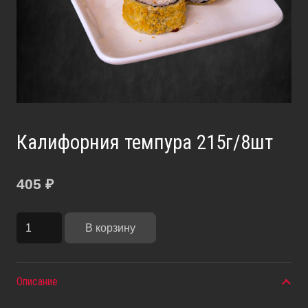
Калифорния темпура 215г/8шт
405
₽
Количество
В корзину
товара
Калифорния
темпура
Описание
215г/8шт