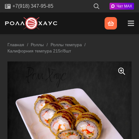
+7(918) 347-95-85
Чат MAX
Главная
/
Роллы
/
Роллы темпура
/
Калифорния темпура 215г/8шт