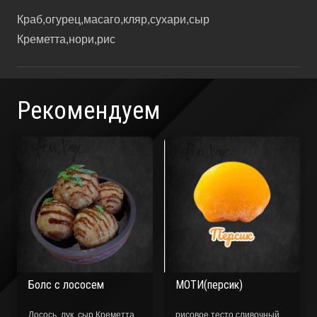
Краб,огурец,масаго,кляр,сухари,сыр
Креметта,нори,рис
Рекомендуем
МОТИ(персик)
Ветчина и грибы 33см
рисовое тесто,сливочный
Шампиньоны, ветчина, сыр