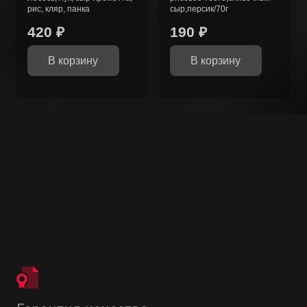
сыр,персик/70г
моцарелла, белый соус
190
₽
700
₽
В корзину
В корзину