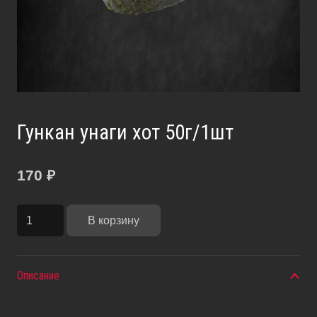
Гункан унаги хот 50г/1шт
170
₽
Количество
В корзину
товара
Гункан
унаги
Описание
хот
50г/1шт