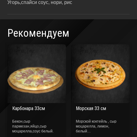
Угорь,спайси соус, нори, рис
Рекомендуем
Карбонара 33см
Морская 33 см
Бекон,сыр
Морской коктейль , сыр
пармезан,яйцо,сыр
моцарелла, лимон,
моцарелла,соус белый.
белый…