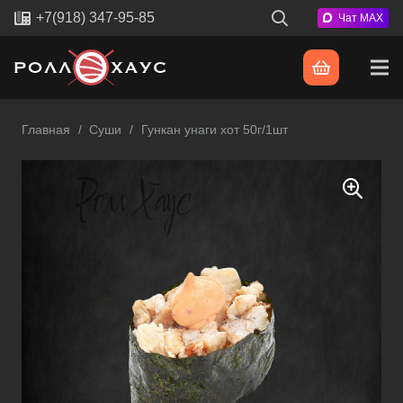
+7(918) 347-95-85
Чат MAX
Главная
/
Суши
/
Гункан унаги хот 50г/1шт